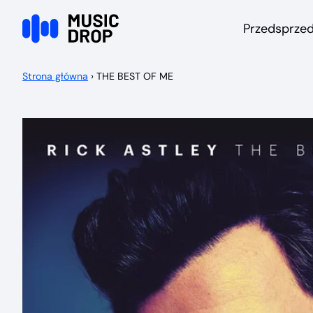
Przejdź do treści
Przedsprze
Strona główna
›
THE BEST OF ME