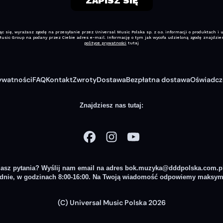
ywatności
FAQ
Kontakt
Zwroty
Dostawa
Bezpłatna dostawa
Oświadcz
Znajdziesz nas tutaj:
asz pytania? Wyślij nam email na adres
bok.muzyka@dddpolska.com.p
dnie, w godzinach 8:00-16:00. Na Twoją wiadomość odpowiemy maksyma
(C) Universal Music Polska 2026