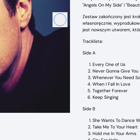
Następny
"Angels On My Side" i "Beautif
Zestaw zakończony jest kro
własnoręcznie, wyprodukowa
jest nowszym utworem, który
Tracklista:
Side A
Every One of Us
Never Gonna Give You
Whenever You Need S
When I Fall In Love
Together Forever
Keep Singing
Side B
She Wants To Dance W
Take Me To Your Heart
Hold me In Your Arms