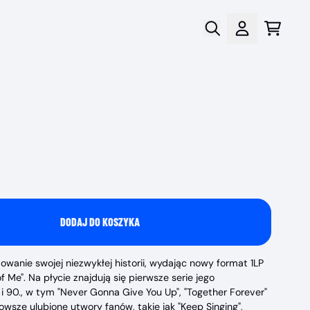
Wózek
Konto
DODAJ DO KOSZYKA
owanie swojej niezwykłej historii, wydając nowy format 1LP
f Me". Na płycie znajdują się pierwsze serie jego
 i 90., w tym "Never Gonna Give You Up", "Together Forever"
jnowsze ulubione utwory fanów, takie jak "Keep Singing",