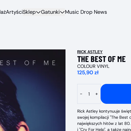
daż
Artyści
Sklep
Gatunki
Music Drop News
RICK ASTLEY
THE BEST OF ME
COLOUR VINYL
125,90 zł
Ilość
-
+
Rick Astley kontynuuje święt
swojej kompilacji "The Best o
największych hitów z lat 80.
i "Cry For Help", a także na