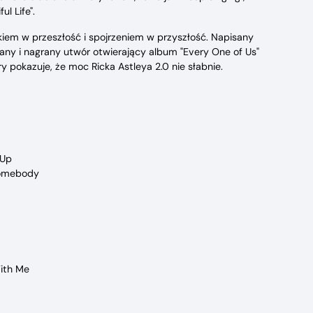
ul Life".
kiem w przeszłość i spojrzeniem w przyszłość. Napisany
ny i nagrany utwór otwierający album "Every One of Us"
 pokazuje, że moc Ricka Astleya 2.0 nie słabnie.
 Up
omebody
ith Me