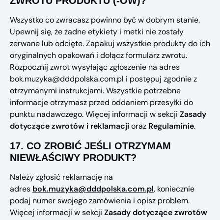
ZWROTU PRODUKTU (-ÓW)?
Wszystko co zwracasz powinno być w dobrym stanie.
Upewnij się, że żadne etykiety i metki nie zostały
zerwane lub odcięte. Zapakuj wszystkie produkty do ich
oryginalnych opakowań i dołącz formularz zwrotu.
Rozpocznij zwrot wysyłając zgłoszenie na adres
bok.muzyka@dddpolska.com.pl i postępuj zgodnie z
otrzymanymi instrukcjami. Wszystkie potrzebne
informacje otrzymasz przed oddaniem przesyłki do
punktu nadawczego. Więcej informacji w sekcji
Zasady
dotyczące zwrotów i reklamacji
oraz
Regulaminie
.
17.
CO ZROBIĆ JEŚLI OTRZYMAM
NIEWŁAŚCIWY PRODUKT?
Należy zgłosić reklamację na
adres
bok.muzyka@dddpolska.com.pl
, koniecznie
podaj numer swojego zamówienia i opisz problem.
Więcej informacji w sekcji
Zasady dotyczące zwrotów