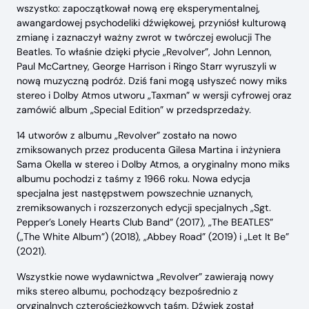
wszystko: zapoczątkował nową erę eksperymentalnej,
awangardowej psychodeliki dźwiękowej, przyniósł kulturową
zmianę i zaznaczył ważny zwrot w twórczej ewolucji The
Beatles. To właśnie dzięki płycie „Revolver”, John Lennon,
Paul McCartney, George Harrison i Ringo Starr wyruszyli w
nową muzyczną podróż. Dziś fani mogą usłyszeć nowy miks
stereo i Dolby Atmos utworu „Taxman” w wersji cyfrowej oraz
zamówić album „Special Edition” w przedsprzedaży.
14 utworów z albumu „Revolver” zostało na nowo
zmiksowanych przez producenta Gilesa Martina i inżyniera
Sama Okella w stereo i Dolby Atmos, a oryginalny mono miks
albumu pochodzi z taśmy z 1966 roku. Nowa edycja
specjalna jest następstwem powszechnie uznanych,
zremiksowanych i rozszerzonych edycji specjalnych „Sgt.
Pepper’s Lonely Hearts Club Band” (2017), „The BEATLES”
(„The White Album”) (2018), „Abbey Road” (2019) i „Let It Be”
(2021).
Wszystkie nowe wydawnictwa „Revolver” zawierają nowy
miks stereo albumu, pochodzący bezpośrednio z
oryginalnych czterościeżkowych taśm. Dźwięk został