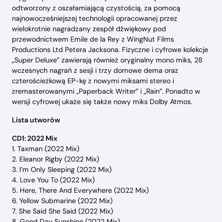
odtworzony z oszałamiającą czystością, za pomocą
najnowocześniejszej technologii opracowanej przez
wielokrotnie nagradzany zespół dźwiękowy pod
przewodnictwem Emile de la Rey z WingNut Films
Productions Ltd Petera Jacksona. Fizyczne i cyfrowe kolekcje
„Super Deluxe” zawierają również oryginalny mono miks, 28
wczesnych nagrań z sesji i trzy domowe dema oraz
czterościeżkową EP-kę z nowymi miksami stereo i
zremasterowanymi „Paperback Writer” i „Rain”. Ponadto w
wersji cyfrowej ukaże się także nowy miks Dolby Atmos.
Lista utworów
CD1: 2022 Mix
1. Taxman (2022 Mix)
2. Eleanor Rigby (2022 Mix)
3. I’m Only Sleeping (2022 Mix)
4. Love You To (2022 Mix)
5. Here, There And Everywhere (2022 Mix)
6. Yellow Submarine (2022 Mix)
7. She Said She Said (2022 Mix)
8. Good Day Sunshine (2022 Mix)