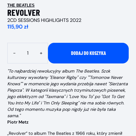
THE BEATLES
REVOLVER
2CD SESSIONS HIGHLIGHTS 2022
115,90 zł
Ilość
-
+
DODAJ DO KOSZYKA
"To najbardziej rewolucyjny album The Beatles. Szok
kulturowy wywołany "Eleanor Rigby" czy ""Tomorrow Never
Knows"" w momencie jego wydania przebija nawet "Sierżanta
Pieprza". W kategorii klasycznych trzyminutowych piosenek,
jego eklektyzm od "Taxmana" i "Love You To" po "Got To Get
You Into My Life" i "I'm Only Sleeping" nie ma sobie równych.
Od tego momentu muzyka pop nigdy już nie była taka
sama."
Piotr Metz
„Revolver” to album The Beatles z 1966 roku, który zmienił