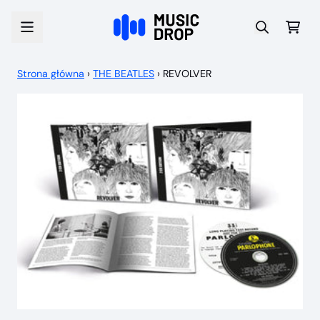
Przejdź do treści
Wóz
Strona główna
›
THE BEATLES
›
REVOLVER