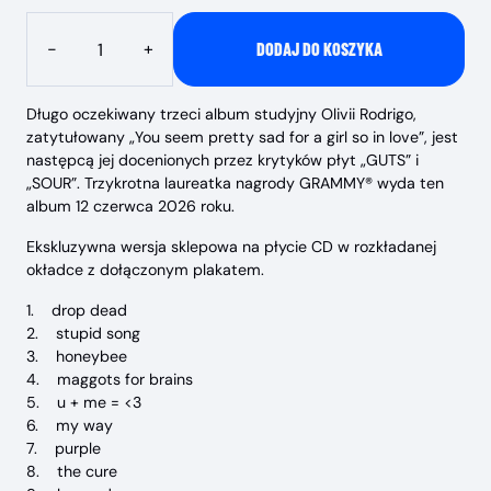
Ilość
-
+
DODAJ DO KOSZYKA
Długo oczekiwany trzeci album studyjny Olivii Rodrigo,
zatytułowany „You seem pretty sad for a girl so in love”, jest
następcą jej docenionych przez krytyków płyt „GUTS” i
„SOUR”. Trzykrotna laureatka nagrody GRAMMY® wyda ten
album 12 czerwca 2026 roku.
Ekskluzywna wersja sklepowa na płycie CD w rozkładanej
okładce z dołączonym plakatem.
1. drop dead
2. stupid song
3. honeybee
4. maggots for brains
5. u + me = <3
6. my way
7. purple
8. the cure