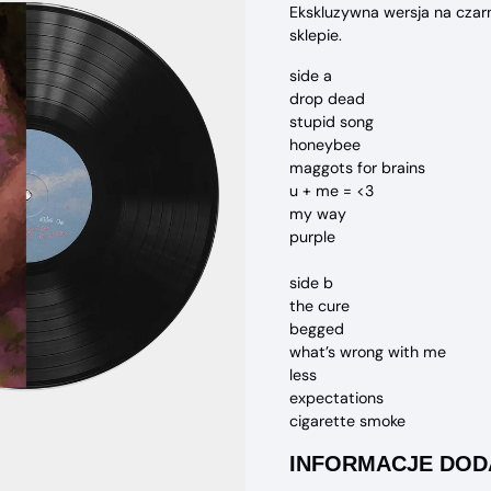
Ekskluzywna wersja na cza
sklepie.
side a
drop dead
stupid song
honeybee
maggots for brains
u + me = <3
my way
purple
side b
the cure
begged
what’s wrong with me
less
expectations
cigarette smoke
INFORMACJE DO