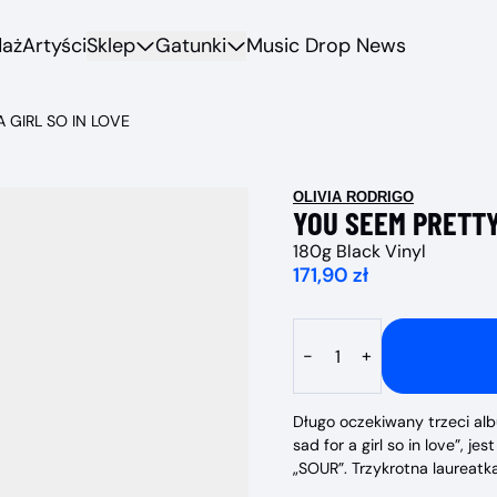
daż
Artyści
Sklep
Gatunki
Music Drop News
 GIRL SO IN LOVE
OLIVIA RODRIGO
YOU SEEM PRETTY
180g Black Vinyl
171,90 zł
Ilość
-
+
Długo oczekiwany trzeci alb
sad for a girl so in love”, j
„SOUR”. Trzykrotna laurea