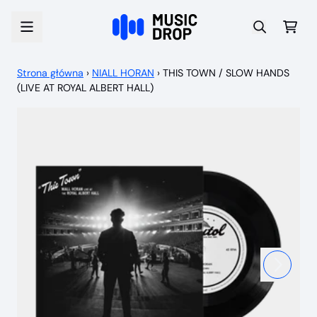
Przejdź do treści
Wóz
Strona główna
›
NIALL HORAN
›
THIS TOWN / SLOW HANDS
(LIVE AT ROYAL ALBERT HALL)
Następny
Poprzedni