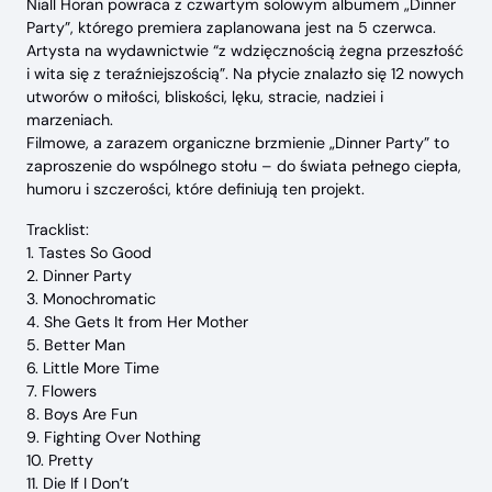
Niall Horan powraca z czwartym solowym albumem „Dinner
Party”, którego premiera zaplanowana jest na 5 czerwca.
Artysta na wydawnictwie “z wdzięcznością żegna przeszłość
i wita się z teraźniejszością”. Na płycie znalazło się 12 nowych
utworów o miłości, bliskości, lęku, stracie, nadziei i
marzeniach.
Filmowe, a zarazem organiczne brzmienie „Dinner Party” to
zaproszenie do wspólnego stołu – do świata pełnego ciepła,
humoru i szczerości, które definiują ten projekt.
Tracklist:
1. Tastes So Good
2. ⁠Dinner Party
3. Monochromatic
4. She Gets It from Her Mother
5. Better Man
6. Little More Time
7. Flowers
8. Boys Are Fun
9. Fighting Over Nothing
10. Pretty
11. Die If I Don’t