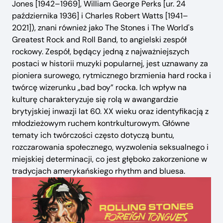
Jones [1942–1969], William George Perks [ur. 24
października 1936] i Charles Robert Watts [1941–
2021]), znani również jako The Stones i The World's
Greatest Rock and Roll Band, to angielski zespół
rockowy. Zespół, będący jedną z najważniejszych
postaci w historii muzyki popularnej, jest uznawany za
pioniera surowego, rytmicznego brzmienia hard rocka i
twórcę wizerunku „bad boy” rocka. Ich wpływ na
kulturę charakteryzuje się rolą w awangardzie
brytyjskiej inwazji lat 60. XX wieku oraz identyfikacją z
młodzieżowym ruchem kontrkulturowym. Główne
tematy ich twórczości często dotyczą buntu,
rozczarowania społecznego, wyzwolenia seksualnego i
miejskiej determinacji, co jest głęboko zakorzenione w
tradycjach amerykańskiego rhythm and bluesa.